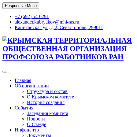
Skip
Responsive Menu
to
content
+7 (692) 54-0291
alexander.kubryakov@mhi-ras.ru
Капитанская ул., д.2, Севастополь, 299011
КРЫМСКАЯ ТЕРРИТОРИАЛЬНАЯ
ОБЩЕСТВЕННАЯ ОРГАНИЗАЦИЯ
ПРОФСОЮЗА РАБОТНИКОВ РАН
Главная
Об организации
Структура и состав
О Крымском комитете
История создания
События
Заседания комитета
Новости
О Съезде
Инфоцентр
Документы