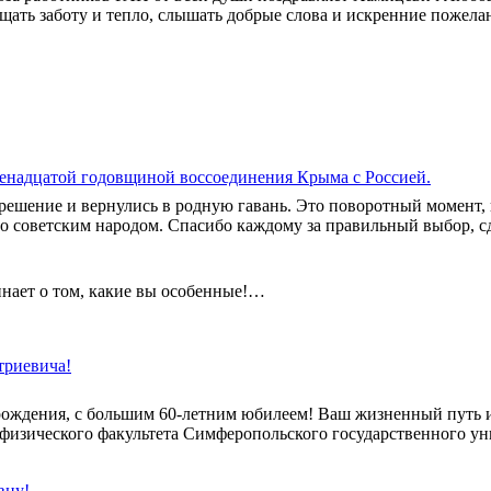
ущать заботу и тепло, слышать добрые слова и искренние пожелан
енадцатой годовщиной воссоединения Крыма с Россией.
 решение и вернулись в родную гавань. Это поворотный момент,
но советским народом. Спасибо каждому за правильный выбор, с
инает о том, какие вы особенные!…
триевича!
рождения, с большим 60-летним юбилеем! Ваш жизненный путь и
 физического факультета Симферопольского государственного ун
вну!