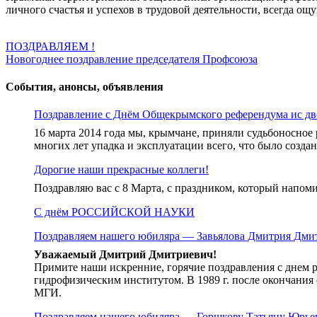
личного счастья и успехов в трудовой деятельности, всегда ощ
Навигация
ПОЗДРАВЛЯЕМ !
Новогоднее поздравление председателя Профсоюза
по
записям
События, анонсы, объявления
Поздравление с Днём Общекрымского референдума ис дв
16 марта 2014 года мы, крымчане, приняли судьбоносное
многих лет упадка и эксплуатации всего, что было созда
Дорогие наши прекрасные коллеги!
Поздравляю вас с 8 Марта, с праздником, который напом
С днём РОССИЙСКОЙ НАУКИ
Поздравляем нашего юбиляра — Завьялова Дмитрия Дми
Уважаемый Дмитрий Дмитриевич!
Примите наши искренние, горячие поздравления с днем 
гидрофизическим институтом. В 1989 г. после окончания
МГИ.
Поздравляем нашего юбиляра — Горшкову Татьяну Юрье