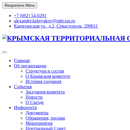
Skip
Responsive Menu
to
content
+7 (692) 54-0291
alexander.kubryakov@mhi-ras.ru
Капитанская ул., д.2, Севастополь, 299011
КРЫМСКАЯ ТЕРРИТОРИАЛЬНАЯ 
Главная
Об организации
Структура и состав
О Крымском комитете
История создания
События
Заседания комитета
Новости
О Съезде
Инфоцентр
Документы
Обращения, письма
Мероприятия
Центральный Совет