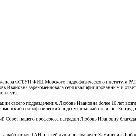
нженера ФГБУН ФИЦ Морского гидрофизического института РА
юбовь Ивановна зарекомендовала себя квалифицированным и отв
ститута.
ации своего подразделения. Любовь Ивановна более 10 лет во
оморский гидрофизический подспутниковый полигон. Ее трудо
й Совет нашего профсоюза наградил Любовь Ивановну благода
за работников РАН от всей души поздравляет Хамицевич Любовь