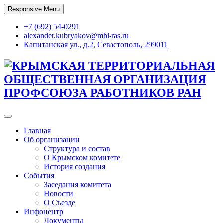
Skip
Responsive Menu
to
content
+7 (692) 54-0291
alexander.kubryakov@mhi-ras.ru
Капитанская ул., д.2, Севастополь, 299011
КРЫМСКАЯ ТЕРРИТОРИАЛЬНАЯ
ОБЩЕСТВЕННАЯ ОРГАНИЗАЦИЯ
ПРОФСОЮЗА РАБОТНИКОВ РАН
Главная
Об организации
Структура и состав
О Крымском комитете
История создания
События
Заседания комитета
Новости
О Съезде
Инфоцентр
Документы