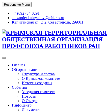
Skip
Responsive Menu
to
content
+7 (692) 54-0291
alexander.kubryakov@mhi-ras.ru
Капитанская ул., д.2, Севастополь, 299011
КРЫМСКАЯ ТЕРРИТОРИАЛЬНАЯ
ОБЩЕСТВЕННАЯ ОРГАНИЗАЦИЯ
ПРОФСОЮЗА РАБОТНИКОВ РАН
Главная
Об организации
Структура и состав
О Крымском комитете
История создания
События
Заседания комитета
Новости
О Съезде
Инфоцентр
Документы