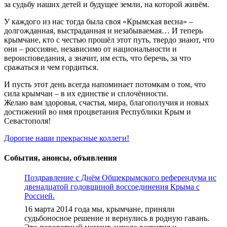
за судьбу наших детей и будущее земли, на которой живём.
У каждого из нас тогда была своя «Крымская весна» –
долгожданная, выстраданная и незабываемая… И теперь
крымчане, кто с честью прошёл этот путь, твердо знают, что
они – россияне, независимо от национальности и
вероисповедания, а значит, им есть, что беречь, за что
сражаться и чем гордиться.
И пусть этот день всегда напоминает потомкам о том, что
сила крымчан – в их единстве и сплочённости.
Желаю вам здоровья, счастья, мира, благополучия и новых
достижений во имя процветания Республики Крым и
Севастополя!
Навигация
Дорогие наши прекрасные коллеги!
по
События, анонсы, объявления
записям
Поздравление с Днём Общекрымского референдума ис
двенадцатой годовщиной воссоединения Крыма с
Россией.
16 марта 2014 года мы, крымчане, приняли
судьбоносное решение и вернулись в родную гавань.