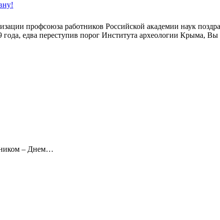
вну!
зации профсоюза работников Российской академии наук поздрав
9 года, едва переступив порог Института археологии Крыма, Вы
дником – Днем…