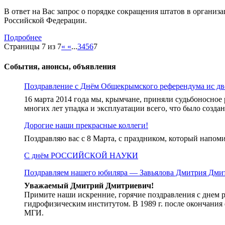
В ответ на Вас запрос о порядке сокращения штатов в организ
Российской Федерации.
Подробнее
Страницы 7 из 7
«
«
...
3
4
5
6
7
События, анонсы, объявления
Поздравление с Днём Общекрымского референдума ис дв
16 марта 2014 года мы, крымчане, приняли судьбоносное
многих лет упадка и эксплуатации всего, что было созда
Дорогие наши прекрасные коллеги!
Поздравляю вас с 8 Марта, с праздником, который напом
С днём РОССИЙСКОЙ НАУКИ
Поздравляем нашего юбиляра — Завьялова Дмитрия Дми
Уважаемый Дмитрий Дмитриевич!
Примите наши искренние, горячие поздравления с днем 
гидрофизическим институтом. В 1989 г. после окончания
МГИ.