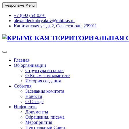
Skip
Responsive Menu
to
content
+7 (692) 54-0291
alexander.kubryakov@mhi-ras.ru
Капитанская ул., д.2, Севастополь, 299011
КРЫМСКАЯ ТЕРРИТОРИАЛЬНАЯ 
Главная
Об организации
Структура и состав
О Крымском комитете
История создания
События
Заседания комитета
Новости
О Съезде
Инфоцентр
Документы
Обращения, письма
Мероприятия
Центральный Совет