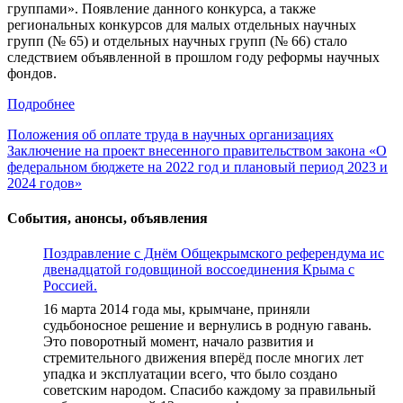
группами». Появление данного конкурса, а также
региональных конкурсов для малых отдельных научных
групп (№ 65) и отдельных научных групп (№ 66) стало
следствием объявленной в прошлом году реформы научных
фондов.
Подробнее
Навигация
Положения об оплате труда в научных организациях
Заключение на проект внесенного правительством закона «О
по
федеральном бюджете на 2022 год и плановый период 2023 и
записям
2024 годов»
События, анонсы, объявления
Поздравление с Днём Общекрымского референдума ис
двенадцатой годовщиной воссоединения Крыма с
Россией.
16 марта 2014 года мы, крымчане, приняли
судьбоносное решение и вернулись в родную гавань.
Это поворотный момент, начало развития и
стремительного движения вперёд после многих лет
упадка и эксплуатации всего, что было создано
советским народом. Спасибо каждому за правильный