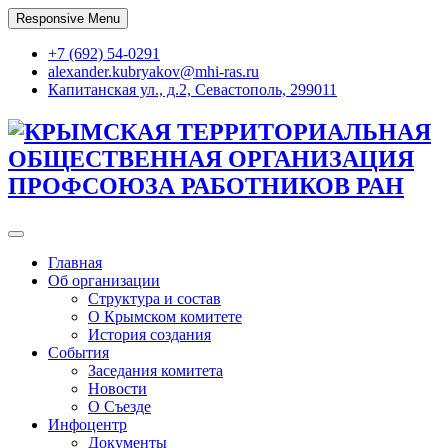
Skip
Responsive Menu
to
content
+7 (692) 54-0291
alexander.kubryakov@mhi-ras.ru
Капитанская ул., д.2, Севастополь, 299011
КРЫМСКАЯ ТЕРРИТОРИАЛЬНАЯ
ОБЩЕСТВЕННАЯ ОРГАНИЗАЦИЯ
ПРОФСОЮЗА РАБОТНИКОВ РАН
Главная
Об организации
Структура и состав
О Крымском комитете
История создания
События
Заседания комитета
Новости
О Съезде
Инфоцентр
Документы