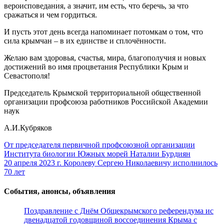
вероисповедания, а значит, им есть, что беречь, за что
сражаться и чем гордиться.
И пусть этот день всегда напоминает потомкам о том, что
сила крымчан – в их единстве и сплочённости.
Желаю вам здоровья, счастья, мира, благополучия и новых
достижений во имя процветания Республики Крым и
Севастополя!
Председатель Крымской территориальной общественной
организации профсоюза работников Российской Академии
наук
А.И.Кубряков
Навигация
От председателя первичной профсоюзной организации
Института биологии Южных морей Наталии Бурдиян
по
20 апреля 2023 г. Королеву Сергею Николаевичу исполнилось
записям
70 лет
События, анонсы, объявления
Поздравление с Днём Общекрымского референдума ис
двенадцатой годовщиной воссоединения Крыма с