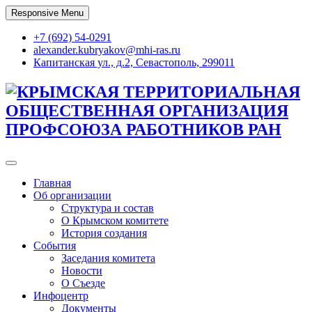
Skip
Responsive Menu
to
content
+7 (692) 54-0291
alexander.kubryakov@mhi-ras.ru
Капитанская ул., д.2, Севастополь, 299011
КРЫМСКАЯ ТЕРРИТОРИАЛЬНАЯ
ОБЩЕСТВЕННАЯ ОРГАНИЗАЦИЯ
ПРОФСОЮЗА РАБОТНИКОВ РАН
Главная
Об организации
Структура и состав
О Крымском комитете
История создания
События
Заседания комитета
Новости
О Съезде
Инфоцентр
Документы