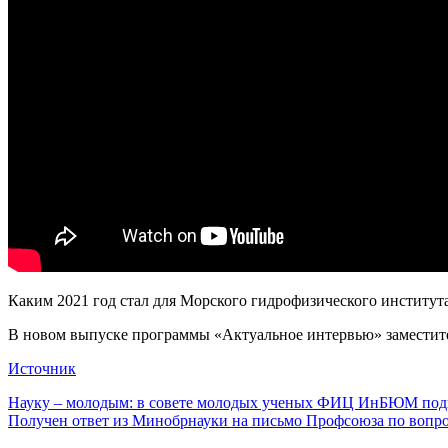
Каким 2021 год стал для Морского гидрофизического институт
В новом выпуске программы «Актуальное интервью» заместител
Источник
Навигация
Науку – молодым: в совете молодых ученых ФИЦ ИнБЮМ подве
Получен ответ из Минобрнауки на письмо Профсоюза по вопро
по