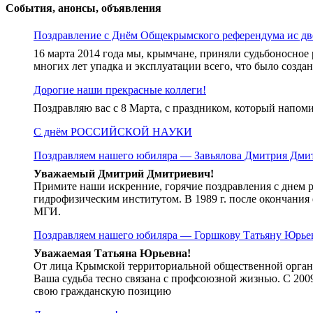
записям
События, анонсы, объявления
Поздравление с Днём Общекрымского референдума ис дв
16 марта 2014 года мы, крымчане, приняли судьбоносное
многих лет упадка и эксплуатации всего, что было созда
Дорогие наши прекрасные коллеги!
Поздравляю вас с 8 Марта, с праздником, который напом
С днём РОССИЙСКОЙ НАУКИ
Поздравляем нашего юбиляра — Завьялова Дмитрия Дми
Уважаемый Дмитрий Дмитриевич!
Примите наши искренние, горячие поздравления с днем 
гидрофизическим институтом. В 1989 г. после окончания
МГИ.
Поздравляем нашего юбиляра — Горшкову Татьяну Юрье
Уважаемая Татьяна Юрьевна!
От лица Крымской территориальной общественной органи
Ваша судьба тесно связана с профсоюзной жизнью. С 200
свою гражданскую позицию