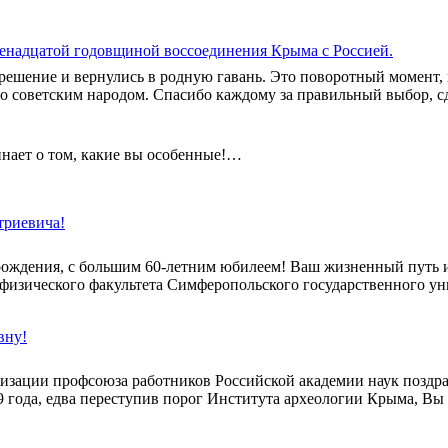
енадцатой годовщиной воссоединения Крыма с Россией.
 решение и вернулись в родную гавань. Это поворотный момент,
но советским народом. Спасибо каждому за правильный выбор, с
инает о том, какие вы особенные!…
триевича!
рождения, с большим 60-летним юбилеем! Ваш жизненный путь и
 физического факультета Симферопольского государственного ун
вну!
зации профсоюза работников Российской академии наук поздрав
9 года, едва переступив порог Института археологии Крыма, Вы