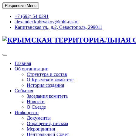
Skip
Responsive Menu
to
content
+7 (692) 54-0291
alexander.kubryakov@mhi-ras.ru
Капитанская ул., д.2, Севастополь, 299011
КРЫМСКАЯ ТЕРРИТОРИАЛЬНАЯ 
Главная
Об организации
Структура и состав
О Крымском комитете
История создания
События
Заседания комитета
Новости
О Съезде
Инфоцентр
Документы
Обращения, письма
Мероприятия
Центральный Совет